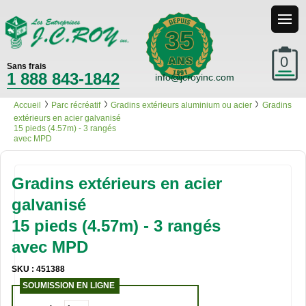
35
0
Sans frais
1 888 843-1842
info@jcroyinc.com
Accueil
Parc récréatif
Gradins extérieurs aluminium ou acier
Gradins
extérieurs en acier galvanisé
15 pieds (4.57m) - 3 rangés
avec MPD
Gradins extérieurs en acier
galvanisé
15 pieds (4.57m) - 3 rangés
avec MPD
SKU : 451388
SOUMISSION EN LIGNE