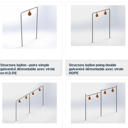
Structure ballon –poire simple
Structure ballon poing double
galvanisé démontable avec virole
galvanisé démontable avec virole
en H.D.P.E
HDPE