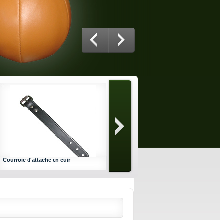
Courroie d'attache en cuir
Structure ballon poing double
galvanisé démontable avec virole
HDPE