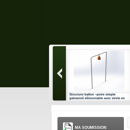
Structure ballon –poire simple
galvanisé démontable avec virole en
H.D.P.E
MA SOUMISSION