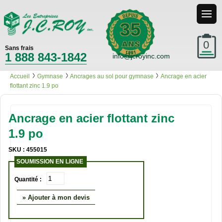
35
0
Sans frais
1 888 843-1842
info@jcroyinc.com
Accueil
Gymnase
Ancrages au sol pour gymnase
Ancrage en acier
flottant zinc 1.9 po
Ancrage en acier flottant zinc
1.9 po
SKU : 455015
SOUMISSION EN LIGNE
Quantité :
» Ajouter à mon devis