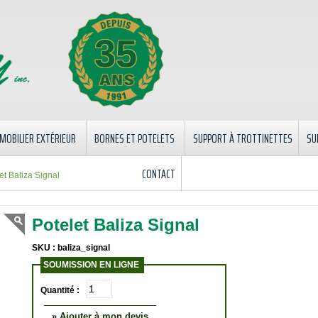
35
MOBILIER EXTÉRIEUR
BORNES ET POTELETS
SUPPORT À TROTTINETTES
SU
CONTACT
et Baliza Signal
Potelet Baliza Signal
SKU : baliza_signal
SOUMISSION EN LIGNE
Quantité :
» Ajouter à mon devis